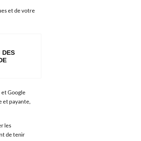
ues et de votre
 DES
DE
s et Google
e et payante,
r les
nt de tenir