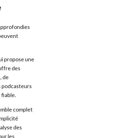
e
 approfondies
 peuvent
ui propose une
offre des
, de
s podcasteurs
fiable.
semble complet
mplicité
nalyse des
our les