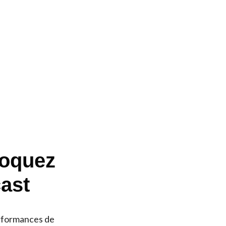
loquez
cast
erformances de