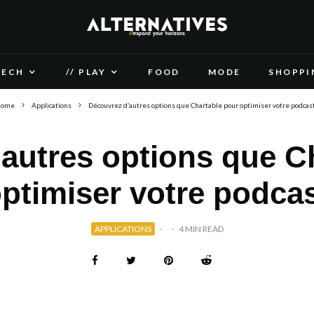
TECH
// PLAY
FOOD
MODE
SHOPPI
ome
Applications
Découvrez d’autres options que Chartable pour optimiser votre podcas
autres options que C
ptimiser votre podca
APPLICATIONS
·
·
4 MIN READ