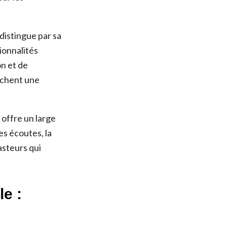
distingue par sa
ionnalités
n et de
rchent une
offre un large
es écoutes, la
asteurs qui
e :