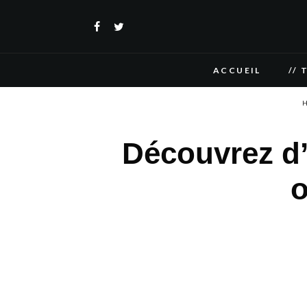
ACCUEIL
// 
H
Découvrez d’
o