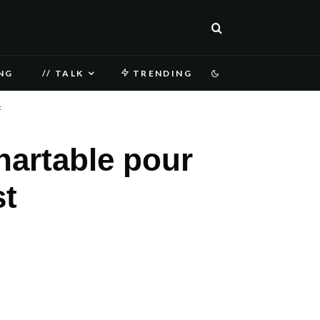
NG
// TALK
TRENDING
t
hartable pour
st