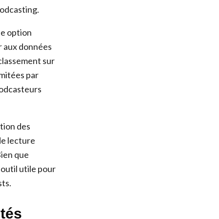
podcasting.
ne option
er aux données
 classement sur
imitées par
 podcasteurs
tion des
de lecture
Bien que
outil utile pour
ts.
ités