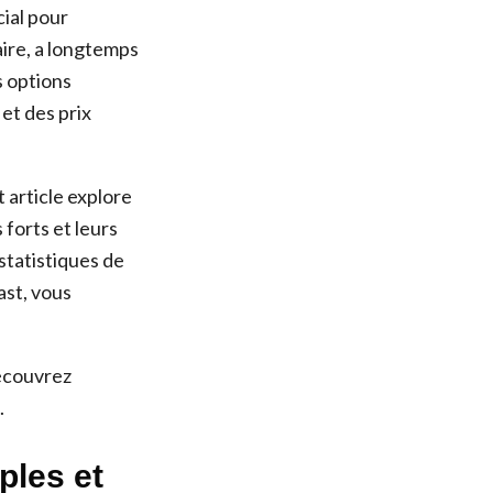
cial pour
aire, a longtemps
s options
et des prix
 article explore
 forts et leurs
 statistiques de
ast, vous
découvrez
.
ples et