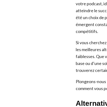
votre podcast, id
atteindre le suc
été un choix de 
émergent constam
compétitifs.
Si vous cherchez 
les meilleures al
faiblesses. Que v
base ou d’une so
trouverez certai
Plongeons-nous d
comment vous po
Alternati