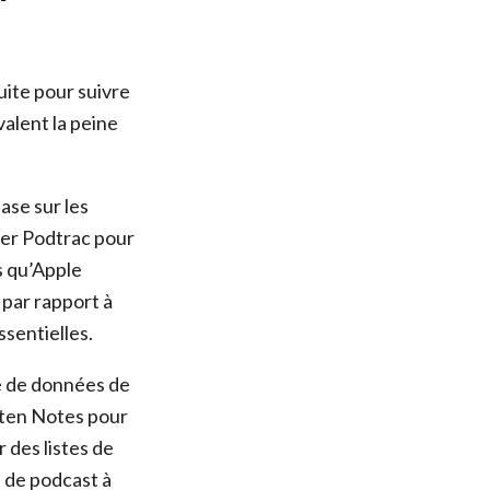
uite pour suivre
valent la peine
ase sur les
ser Podtrac pour
s qu’Apple
 par rapport à
ssentielles.
se de données de
sten Notes pour
 des listes de
e de podcast à