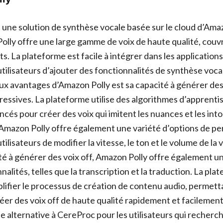
 une solution de synthèse vocale basée sur le cloud d’A
Polly offre une large gamme de voix de haute qualité, couv
s. La plateforme est facile à intégrer dans les applications
ilisateurs d’ajouter des fonctionnalités de synthèse vocal
aux avantages d’Amazon Polly est sa capacité à générer des
pressives. La plateforme utilise des algorithmes d’apprenti
és pour créer des voix qui imitent les nuances et les into
Amazon Polly offre également une variété d’options de per
ilisateurs de modifier la vitesse, le ton et le volume de la
ité à générer des voix off, Amazon Polly offre également u
nalités, telles que la transcription et la traduction. La pla
lifier le processus de création de contenu audio, permett
réer des voix off de haute qualité rapidement et facilemen
e alternative à CereProc pour les utilisateurs qui recherc