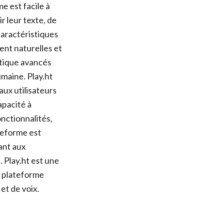
e est facile à
r leur texte, de
caractéristiques
ent naturelles et
atique avancés
umaine. Play.ht
ux utilisateurs
apacité à
nctionnalités,
ateforme est
ant aux
. Play.ht est une
e plateforme
et de voix.