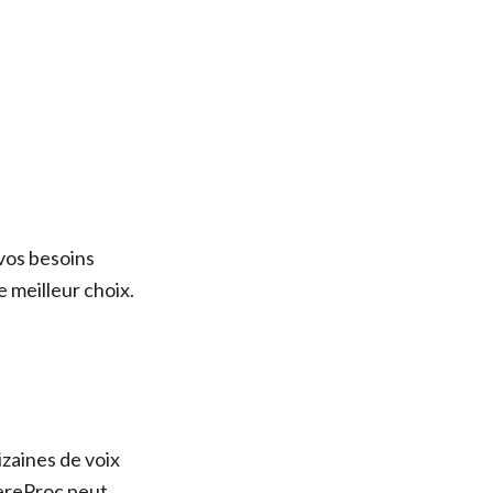
 vos besoins
e meilleur choix.
zaines de voix
CereProc peut