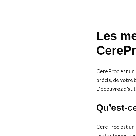
Les mei
CerePr
CereProc est un 
précis, de votre 
Découvrez d’autr
Qu’est-c
CereProc est un 
synthétiques par