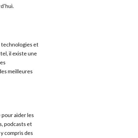
d’hui.
s technologies et
l, il existe une
res
des meilleures
 pour aider les
s, podcasts et
 y compris des