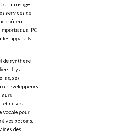
 pour un usage
es services de
roc coûtent
’importe quel PC
 les appareils
el de synthèse
rs. Il y a
lles, ses
 aux développeurs
 leurs
t et de vos
e vocale pour
x à vos besoins,
taines des