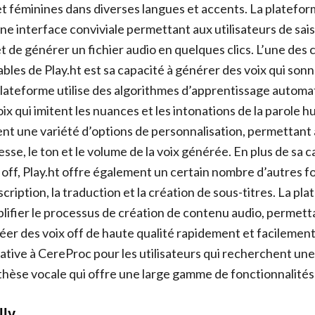
t féminines dans diverses langues et accents. La plateform
 une interface conviviale permettant aux utilisateurs de saisi
et de générer un fichier audio en quelques clics. L’une des 
bles de Play.ht est sa capacité à générer des voix qui sonn
plateforme utilise des algorithmes d’apprentissage autom
ix qui imitent les nuances et les intonations de la parole h
t une variété d’options de personnalisation, permettant a
tesse, le ton et le volume de la voix générée. En plus de sa c
 off, Play.ht offre également un certain nombre d’autres fo
nscription, la traduction et la création de sous-titres. La pl
lifier le processus de création de contenu audio, permett
réer des voix off de haute qualité rapidement et facilement
native à CereProc pour les utilisateurs qui recherchent un
hèse vocale qui offre une large gamme de fonctionnalités 
lly