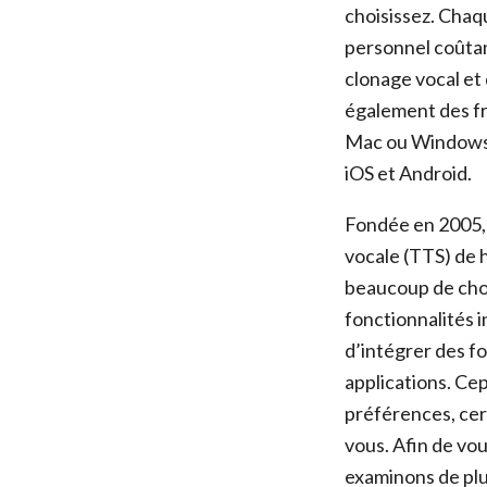
choisissez. Chaq
personnel coûtan
clonage vocal et
également des fr
Mac ou Windows e
iOS et Android.
Fondée en 2005, 
vocale (TTS) de h
beaucoup de chos
fonctionnalités 
d’intégrer des f
applications. Ce
préférences, cer
vous. Afin de vou
examinons de plu