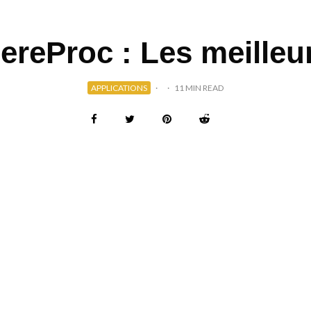
CereProc : Les meilleu
APPLICATIONS
·
·
11 MIN READ