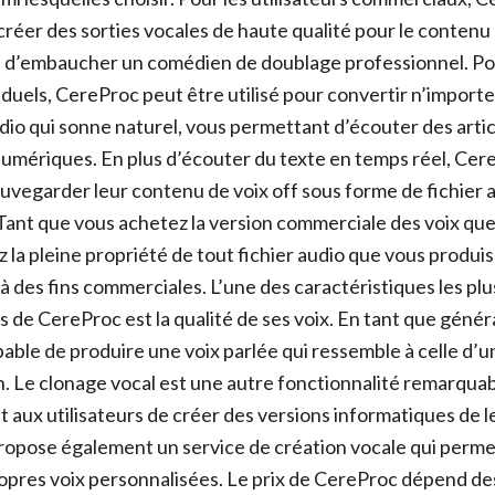
 créer des sorties vocales de haute qualité pour le contenu 
n d’embaucher un comédien de doublage professionnel. Po
viduels, CereProc peut être utilisé pour convertir n’importe
io qui sonne naturel, vous permettant d’écouter des artic
mériques. En plus d’écouter du texte en temps réel, Ce
auvegarder leur contenu de voix off sous forme de fichier 
Tant que vous achetez la version commerciale des voix que
 la pleine propriété de tout fichier audio que vous produis
r à des fins commerciales. L’une des caractéristiques les plu
 de CereProc est la qualité de ses voix. En tant que généra
able de produire une voix parlée qui ressemble à celle d’u
. Le clonage vocal est une autre fonctionnalité remarqu
t aux utilisateurs de créer des versions informatiques de 
ropose également un service de création vocale qui permet
ropres voix personnalisées. Le prix de CereProc dépend de