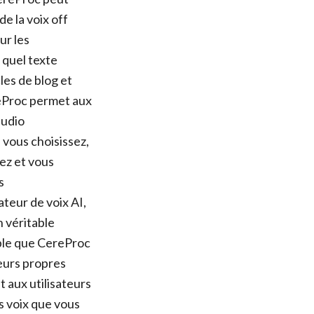
de la voix off
ur les
 quel texte
les de blog et
reProc permet aux
audio
 vous choisissez,
ez et vous
s
teur de voix AI,
n véritable
able que CereProc
leurs propres
 aux utilisateurs
s voix que vous