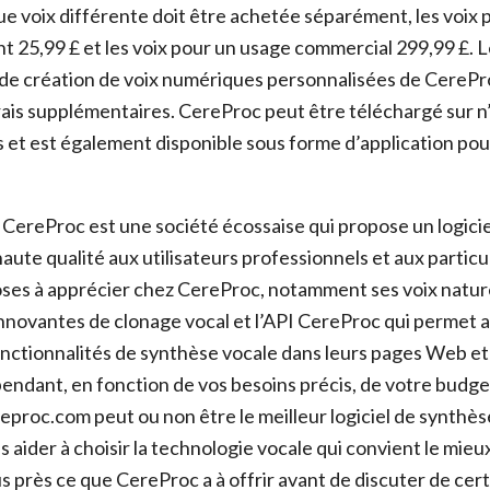
ue voix différente doit être achetée séparément, les voix
t 25,99 £ et les voix pour un usage commercial 299,99 £. L
 de création de voix numériques personnalisées de CereP
ais supplémentaires. CereProc peut être téléchargé sur n
t est également disponible sous forme d’application pour
CereProc est une société écossaise qui propose un logici
aute qualité aux utilisateurs professionnels et aux particulie
es à apprécier chez CereProc, notamment ses voix nature
innovantes de clonage vocal et l’API CereProc qui permet
onctionnalités de synthèse vocale dans leurs pages Web et
pendant, en fonction de vos besoins précis, de votre budge
eproc.com peut ou non être le meilleur logiciel de synthès
s aider à choisir la technologie vocale qui convient le mieu
s près ce que CereProc a à offrir avant de discuter de cer