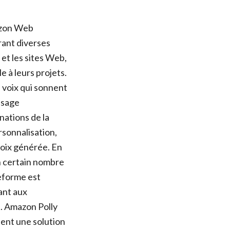
mazon Web
rant diverses
 et les sites Web,
e à leurs projets.
 voix qui sonnent
ssage
nations de la
sonnalisation,
 voix générée. En
n certain nombre
teforme est
ant aux
t. Amazon Polly
hent une solution