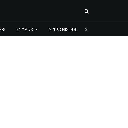
NG
// TALK
TRENDING