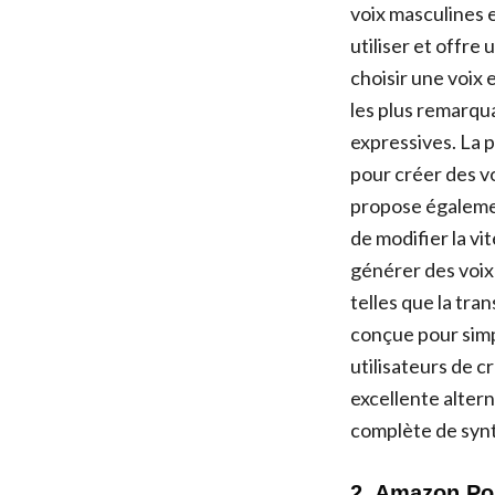
voix masculines e
utiliser et offre
choisir une voix 
les plus remarqua
expressives. La 
pour créer des vo
propose égalemen
de modifier la vi
générer des voix
telles que la tra
conçue pour simp
utilisateurs de c
excellente alter
complète de synt
2. Amazon Po