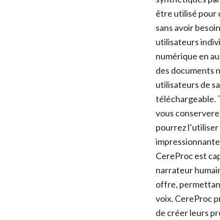
être utilisé pour
sans avoir besoi
utilisateurs indi
numérique en aud
des documents nu
utilisateurs de s
téléchargeable. 
vous conserverez
pourrez l’utilise
impressionnantes
CereProc est cap
narrateur humain
offre, permettan
voix. CereProc p
de créer leurs p