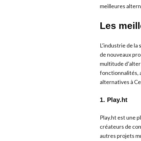
meilleures altern
Les meill
L’industrie de la
de nouveaux produ
multitude d’alte
fonctionnalités,
alternatives à C
1. Play.ht
Play.ht est une p
créateurs de cont
autres projets m