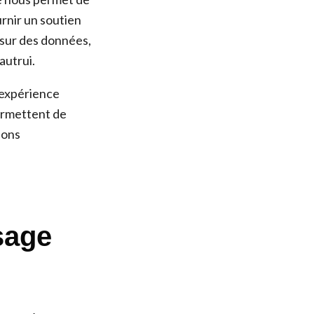
urnir un soutien
 sur des données,
autrui.
l’expérience
ermettent de
ions
sage