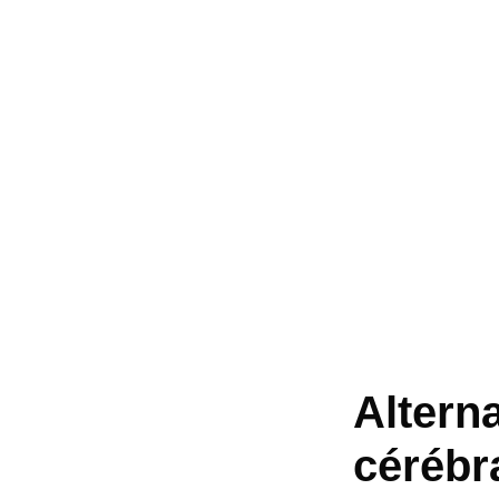
Alterna
cérébra