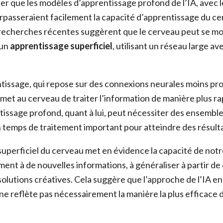
er que les modèles d’apprentissage profond de l’IA, avec 
rpasseraient facilement la capacité d’apprentissage du c
echerches récentes suggèrent que le cerveau peut se mon
 un
apprentissage superficiel
, utilisant un réseau large a
tissage, qui repose sur des connexions neurales moins pr
et au cerveau de traiter l’information de manière plus rap
entissage profond, quant à lui, peut nécessiter des ensemb
 temps de traitement important pour atteindre des résultat
superficiel du cerveau met en évidence la capacité de notre
ment à de nouvelles informations, à généraliser à partir de
solutions créatives. Cela suggère que l’approche de l’IA e
ne reflète pas nécessairement la manière la plus efficace 