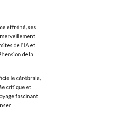
hme effréné, ses
l’émerveillement
mites de l’IA et
éhension de la
icielle cérébrale,
e critique et
voyage fascinant
enser