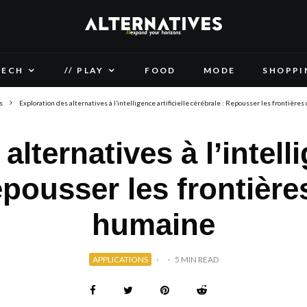
TECH
// PLAY
FOOD
MODE
SHOPPI
s
Exploration des alternatives à l’intelligence artificielle cérébrale : Repousser les frontièr
lternatives à l’intelli
epousser les frontière
humaine
APPLICATIONS
·
·
5 MIN READ