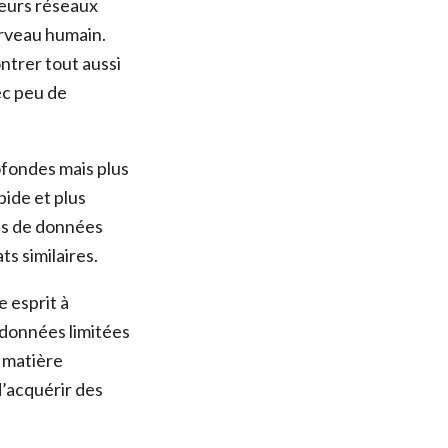
leurs réseaux
erveau humain.
trer tout aussi
vec peu de
ofondes mais plus
ide et plus
les de données
s similaires.
 esprit à
 données limitées
n matière
d’acquérir des