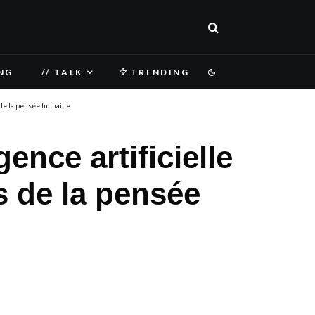
NG
// TALK
TRENDING
es de la pensée humaine
gence artificielle
s de la pensée