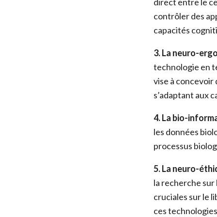
direct entre le c
contrôler des ap
capacités cognit
3. La neuro-erg
technologie en t
vise à concevoir 
s’adaptant aux ca
4. La bio-inform
les données bio
processus biolo
5. La neuro-éthi
la recherche sur
cruciales sur le l
ces technologies