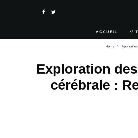
ACCUEIL
// 
Home
Application
Exploration des a
cérébrale : R