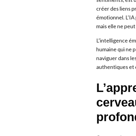
créer des liens p
émotionnel. L’IA
mais elle ne peu
L’intelligence é
humaine qui ne p
naviguer dans le
authentiques et 
L’appr
cerveau
profond