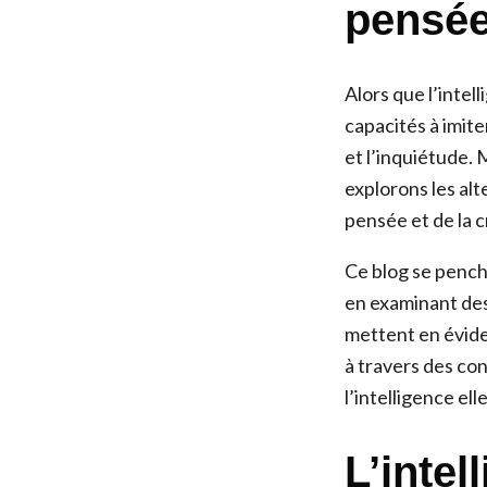
pensé
Alors que l’intel
capacités à imite
et l’inquiétude. 
explorons les al
pensée et de la c
Ce blog se penche
en examinant des
mettent en évide
à travers des co
l’intelligence el
L’intel