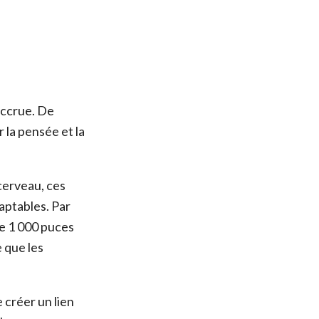
 accrue. De
 la pensée et la
cerveau, ces
aptables. Par
de 1 000 puces
e que les
 créer un lien