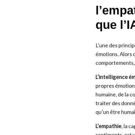
l’empa
que l’I
L’une des princip
émotions. Alors 
comportements, i
L’intelligence é
propres émotions,
humaine, de la col
traiter des donn
qu’un être humai
L’empathie
, la 
sentiments, est 