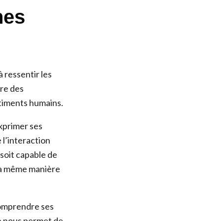
nes
à ressentir les
ire des
ntiments humains.
xprimer ses
 l’interaction
e soit capable de
 la même manière
 comprendre ses
ie nous permet de