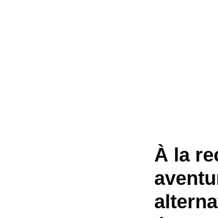
À la r
aventu
altern