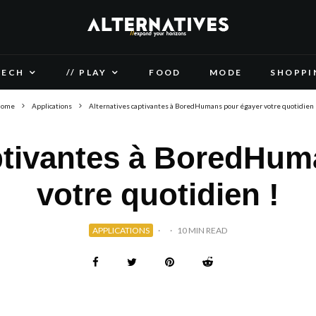
TECH
// PLAY
FOOD
MODE
SHOPPI
ome
Applications
Alternatives captivantes à BoredHumans pour égayer votre quotidien 
aptivantes à BoredHum
votre quotidien !
APPLICATIONS
·
·
10 MIN READ