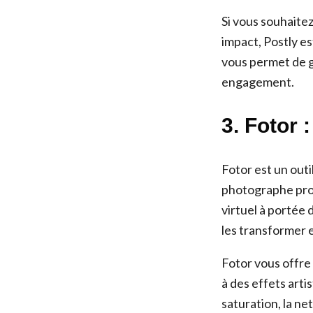
Si vous souhaite
impact, Postly es
vous permet de g
engagement.
3. Fotor
Fotor est un outi
photographe pro
virtuel à portée 
les transformer 
Fotor vous offre
à des effets arti
saturation, la ne