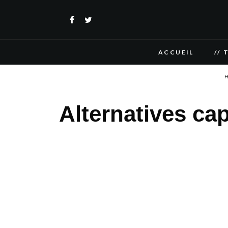
ACCUEIL
// 
H
Alternatives c