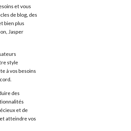
esoins et vous
cles de blog, des
et bien plus
ion, Jasper
isateurs
re style
pte à vos besoins
cord.
duire des
tionnalités
récieux et de
et atteindre vos