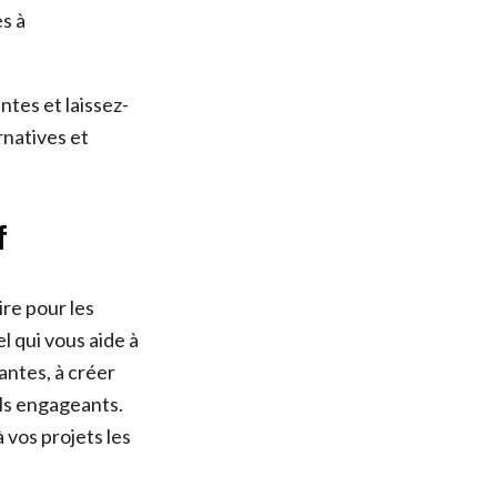
s à
tes et laissez-
rnatives et
f
ire pour les
 qui vous aide à
antes, à créer
ls engageants.
 vos projets les