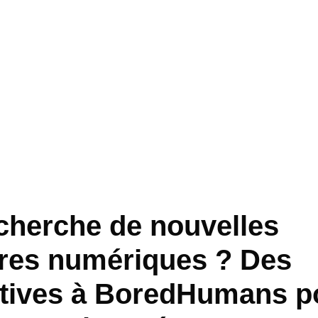
echerche de nouvelles
res numériques ? Des
atives à BoredHumans p