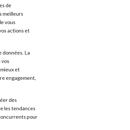
es de
s meilleurs
de vous
vos actions et
de données. La
e vos
 mieux et
otre engagement,
réer des
se les tendances
 concurrents pour