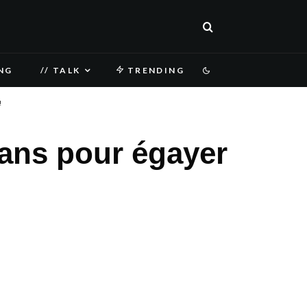
NG
// TALK
TRENDING
!
ans pour égayer