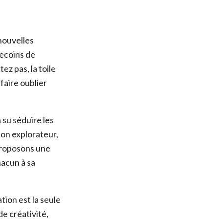
nouvelles
recoins de
z pas, la toile
faire oublier
 su séduire les
bon explorateur,
proposons une
hacun à sa
tion est la seule
de créativité,