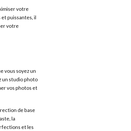
ximiser votre
et puissantes, il
ter votre
que vous soyez un
 un studio photo
imer vos photos et
rrection de base
aste, la
rfections et les