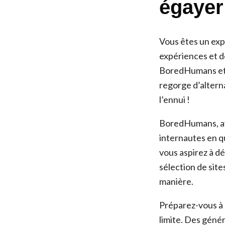
égayer
Vous êtes un exp
expériences et d
BoredHumans et v
regorge d’alterna
l’ennui !
BoredHumans, avec
internautes en q
vous aspirez à d
sélection de site
manière.
Préparez-vous à p
limite. Des génér