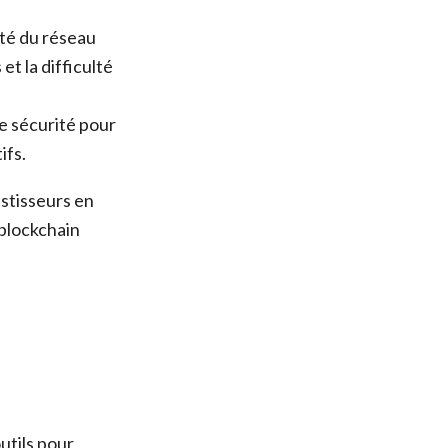
ité du réseau
t la difficulté
e sécurité pour
ifs.
estisseurs en
 blockchain
utils pour