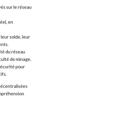
yés sur le réseau
éel, en
eur solde, leur
ents.
vité du réseau
iculté de minage.
sécurité pour
ifs.
décentralisées
ompréhension