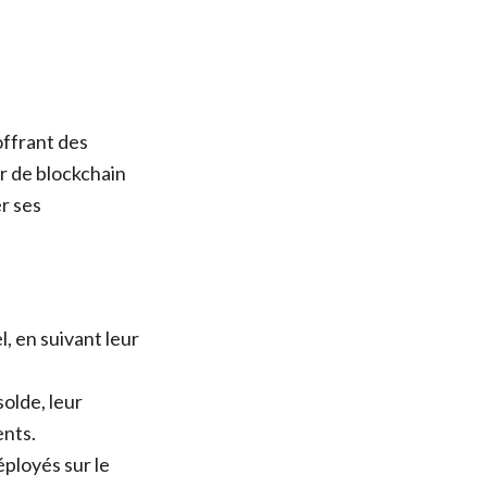
offrant des
r de blockchain
r ses
, en suivant leur
solde, leur
ents.
éployés sur le