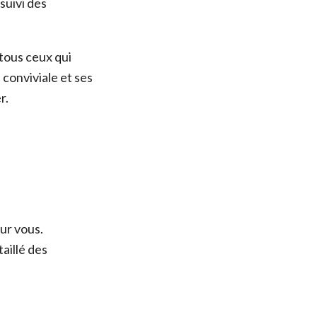
 suivi des
 tous ceux qui
conviviale et ses
r.
ur vous.
aillé des