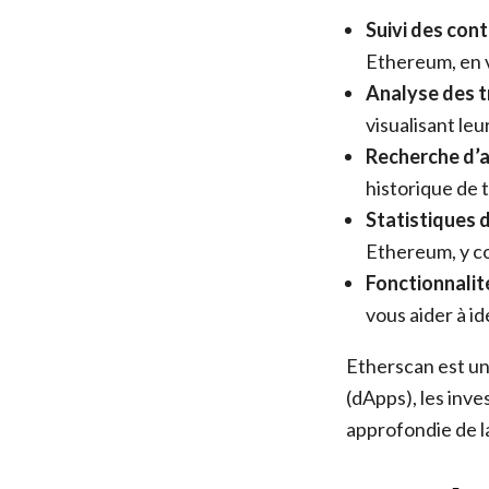
Suivi des cont
Ethereum, en v
Analyse des t
visualisant leu
Recherche d’a
historique de t
Statistiques d
Ethereum, y com
Fonctionnalité
vous aider à id
Etherscan est un
(dApps), les inv
approfondie de l