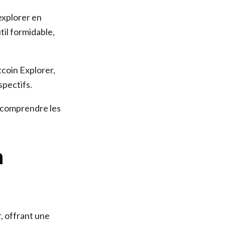
explorer en
til formidable,
tcoin Explorer,
spectifs.
e comprendre les
n
, offrant une