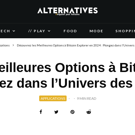
TECH
// PLAY
FOOD
MODE
SHOPPI
cations
Découvrez les Meilleures Options à Bitcoin Explorer en 2024 : Plongez dans l’Univers
illeures Options à Bi
ez dans l’Univers de
APPLICATIONS
·
·
9 MIN READ