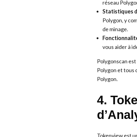
réseau Polygon
Statistiques d
Polygon, y com
de minage.
Fonctionnalité
vous aider à id
Polygonscan est 
Polygon et tous 
Polygon.
4. Tok
d’Anal
Tokenview est un