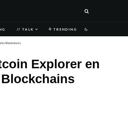
NG
// TALK
TRENDING
 des Blockchains
tcoin Explorer en
s Blockchains