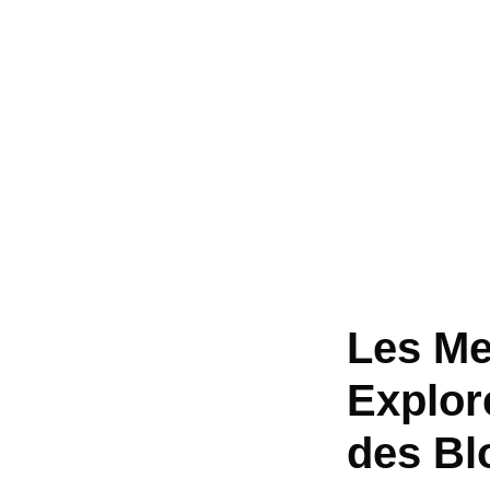
Les Mei
Explor
des Bl