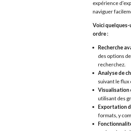
expérience d’expl
naviguer facileme
Voici quelques-u
ordre :
Recherche ava
des options de
recherchez.
Analyse de ch
suivant le flux
Visualisation
utilisant des 
Exportation d
formats, y com
Fonctionnalit