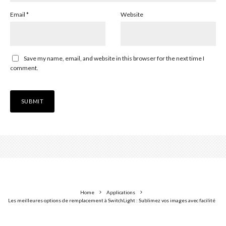
Email
*
Website
Save my name, email, and website in this browser for the next time I
comment.
Home
Applications
Les meilleures options de remplacement à SwitchLight : Sublimez vos images avec facilité