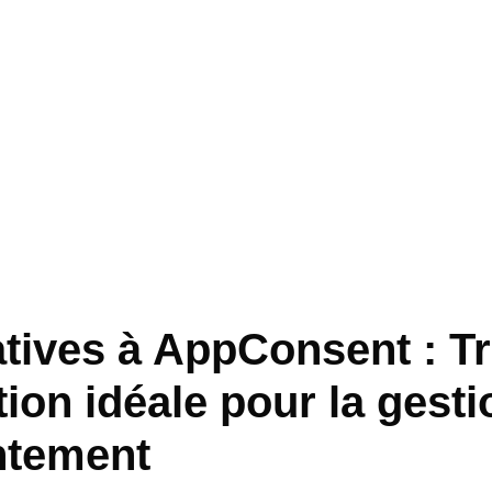
atives à AppConsent : T
tion idéale pour la gest
ntement