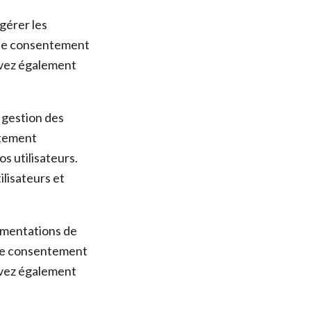
gérer les
 de consentement
uvez également
 gestion des
ntement
s utilisateurs.
lisateurs et
ementations de
 de consentement
uvez également