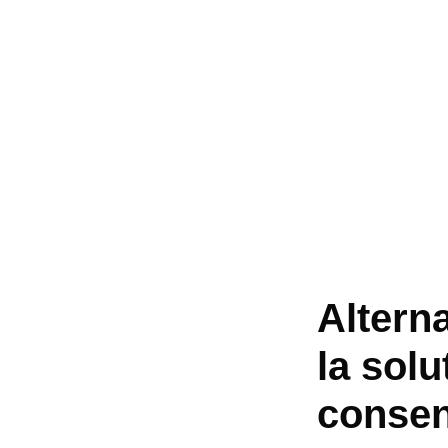
Altern
la solu
conse