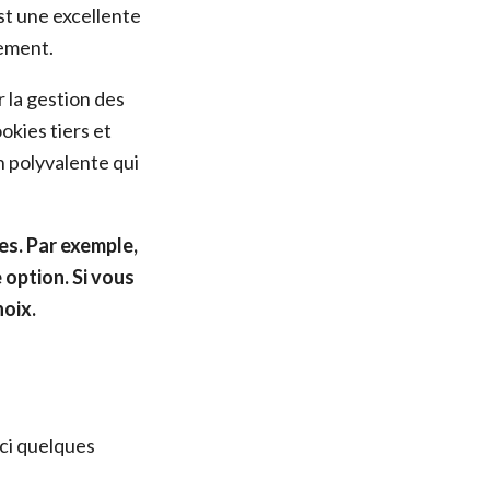
st une excellente
tement.
 la gestion des
kies tiers et
n polyvalente qui
es. Par exemple,
 option. Si vous
hoix.
ici quelques