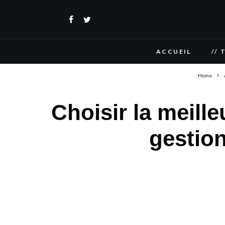
ACCUEIL
// 
Home
Choisir la meill
gestio