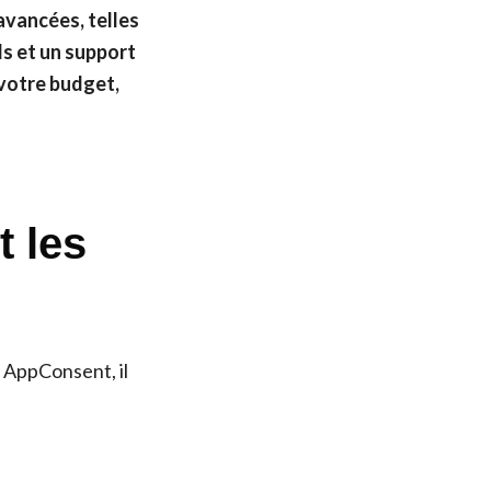
avancées, telles
ls et un support
 votre budget,
t les
 AppConsent, il