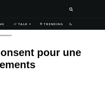
NG
// TALK
TRENDING
nsentements
pConsent pour une
tements