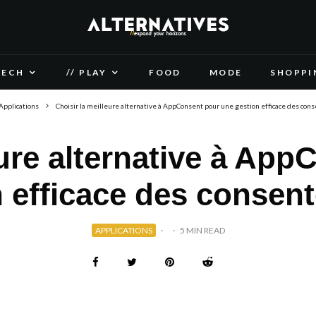
TECH
// PLAY
FOOD
MODE
SHOPPI
Applications
Choisir la meilleure alternative à AppConsent pour une gestion efficace des co
eure alternative à Ap
n efficace des consen
APPLICATIONS
·
·
5 MIN READ