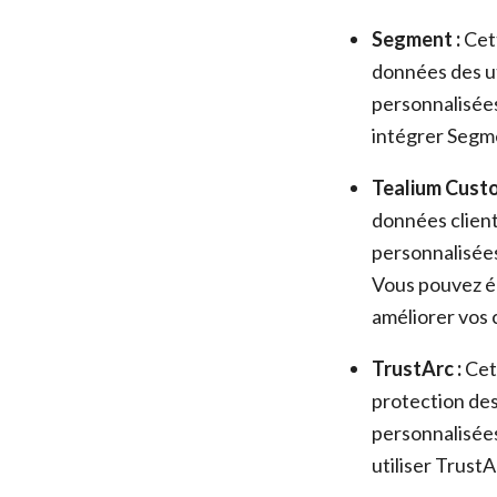
Segment :
Cett
données des u
personnalisées
intégrer Segme
Tealium Custo
données clien
personnalisées
Vous pouvez ég
améliorer vos
TrustArc :
Cett
protection de
personnalisées
utiliser Trust