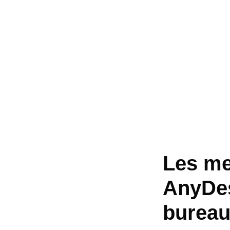
Les mei
AnyDes
bureau