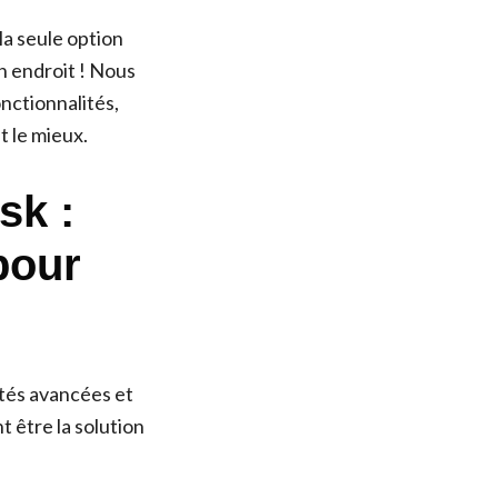
la seule option
n endroit ! Nous
onctionnalités,
t le mieux.
sk :
pour
ités avancées et
 être la solution