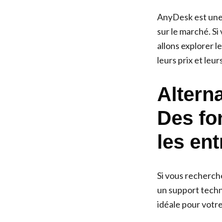
AnyDesk est une s
sur le marché. S
allons explorer l
leurs prix et leu
Altern
Des fo
les ent
Si vous recherch
un support techn
idéale pour votre