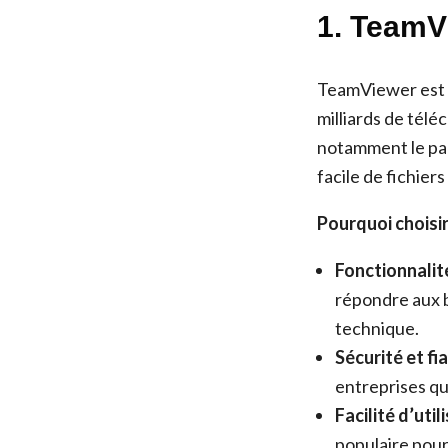
1. TeamVi
TeamViewer est u
milliards de tél
notamment le part
facile de fichier
Pourquoi choisi
Fonctionnalit
répondre aux b
technique.
Sécurité et fiab
entreprises qu
Facilité d’utili
populaire pour 