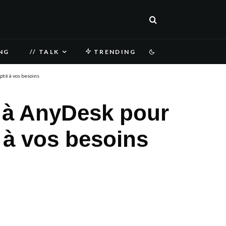
NG
// TALK
TRENDING
pté à vos besoins
s à AnyDesk pour
 à vos besoins