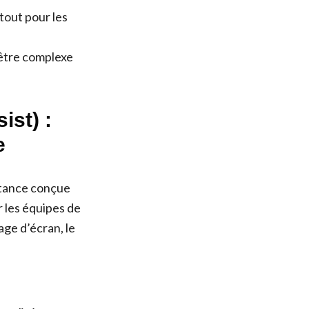
out pour les
être complexe
st) :
e
stance conçue
r les équipes de
ge d’écran, le