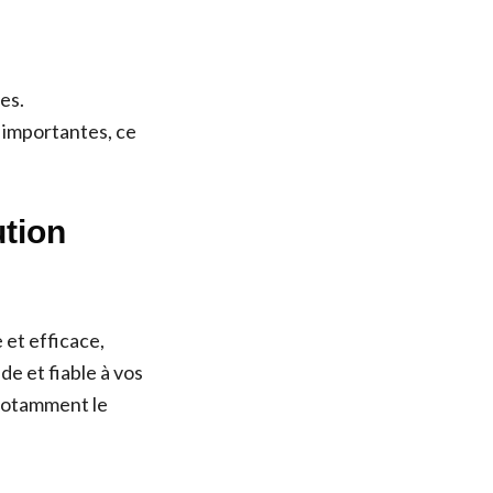
es.
importantes, ce
ution
 et efficace,
de et fiable à vos
 notamment le