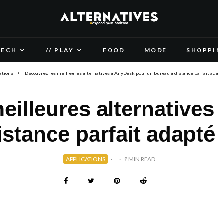
TECH
// PLAY
FOOD
MODE
SHOPPI
ations
Découvrez les meilleures alternatives à AnyDesk pour un bureau à distance parfait ada
eilleures alternative
istance parfait adapté
APPLICATIONS
·
·
8 MIN READ