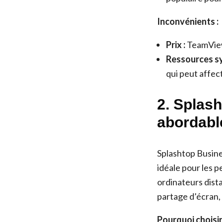
Inconvénients :
Prix :
TeamViewe
Ressources s
qui peut affec
2. Splas
abordabl
Splashtop Busine
idéale pour les p
ordinateurs dista
partage d’écran, 
Pourquoi choisi