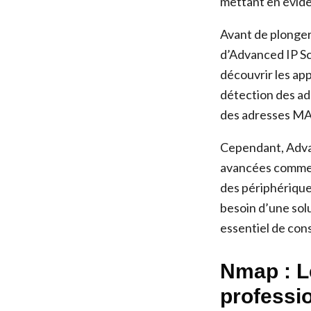
mettant en évide
Avant de plonger 
d’Advanced IP Sca
découvrir les appa
détection des ad
des adresses M
Cependant, Advan
avancées comme l
des périphériques
besoin d’une solu
essentiel de cons
Nmap : L
professi