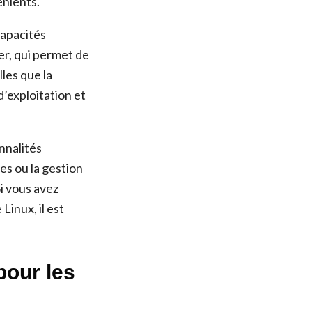
énients.
capacités
ser, qui permet de
lles que la
’exploitation et
nnalités
es ou la gestion
Si vous avez
Linux, il est
pour les