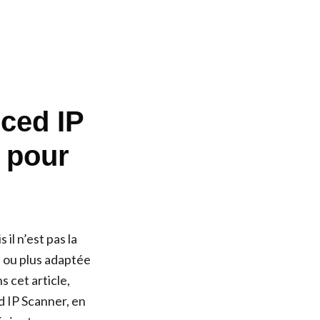
ced IP
s pour
il n’est pas la
e ou plus adaptée
 cet article,
d IP Scanner, en