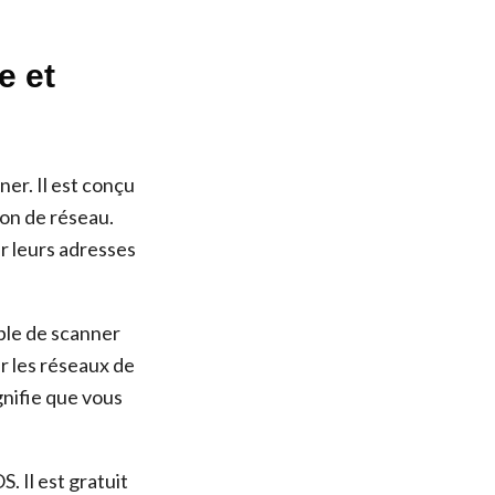
e et
er. Il est conçu
ion de réseau.
er leurs adresses
able de scanner
ur les réseaux de
gnifie que vous
 Il est gratuit