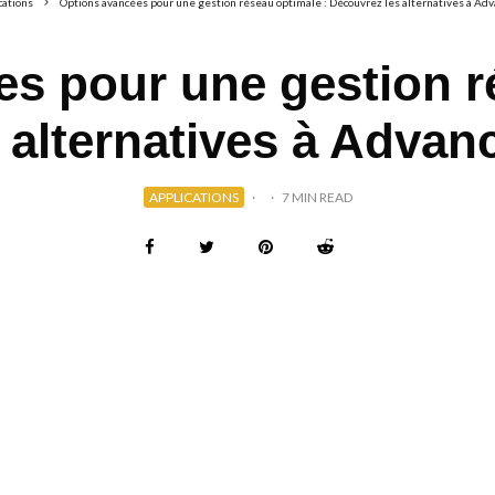
cations
Options avancées pour une gestion réseau optimale : Découvrez les alternatives à Adv
s pour une gestion r
 alternatives à Advan
APPLICATIONS
·
·
7 MIN READ