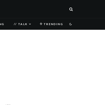
NG
// TALK
TRENDING