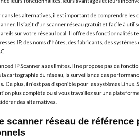
nce leurs fonctionnalités, leurs avantages et leurs inconv
dans les alternatives, il est important de comprendre les 
nner. Il s’agit d’un scanner réseau gratuit et facile à utili
reils sur votre réseau local. Il offre des fonctionnalités te
resses IP, des noms d’hôtes, des fabricants, des systèmes d
AC.
ced IP Scanner a ses limites. Il ne propose pas de fonctio
a cartographie du réseau, la surveillance des performanc
. De plus, il n’est pas disponible pour les systèmes Linux. 
tion plus complète ou si vous travaillez sur une plateforme 
idérer des alternatives.
e scanner réseau de référence 
onnels