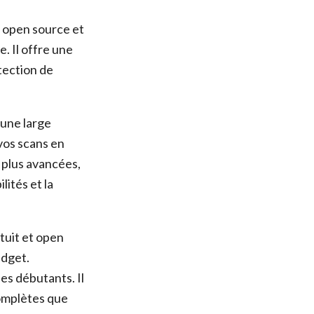
u open source et
e. Il offre une
tection de
 une large
vos scans en
 plus avancées,
lités et la
tuit et open
udget.
es débutants. Il
complètes que