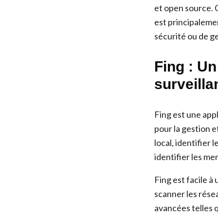
et open source. 
est principaleme
sécurité ou de g
Fing : Un
surveill
Fing est une app
pour la gestion e
local, identifier
identifier les me
Fing est facile à 
scanner les rése
avancées telles 