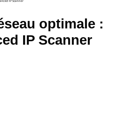
anced IP Scanner
éseau optimale :
ced IP Scanner