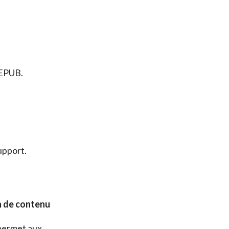
 EPUB.
upport.
on de contenu
 permet aux