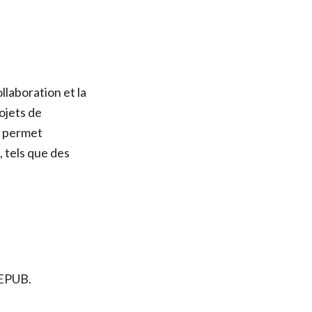
llaboration et la
ojets de
o permet
 tels que des
 EPUB.