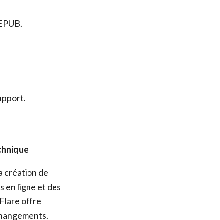
 EPUB.
upport.
echnique
a création de
 en ligne et des
 Flare offre
 changements.