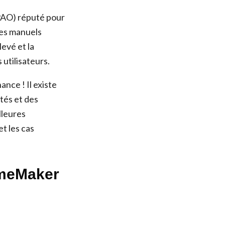
(PAO) réputé pour
des manuels
evé et la
utilisateurs.
nce ! Il existe
tés et des
lleures
t les cas
ameMaker