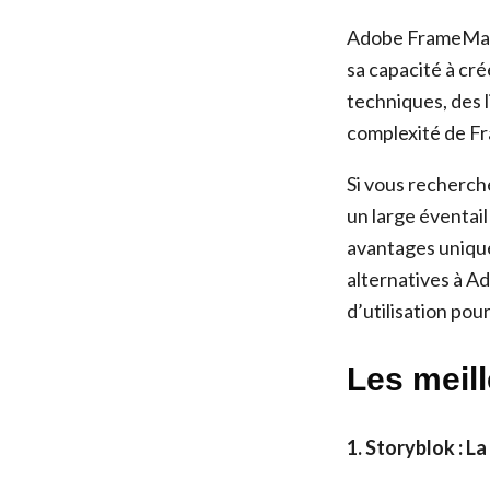
Adobe FrameMaker
sa capacité à c
techniques, des l
complexité de Fr
Si vous recherch
un large éventail
avantages uniques
alternatives à A
d’utilisation pou
Les meil
1. Storyblok : 