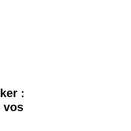
ker :
r vos