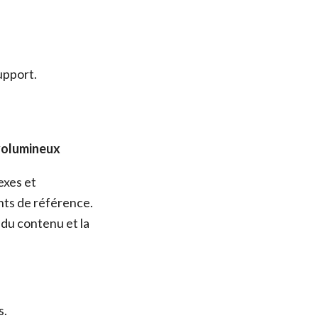
upport.
 volumineux
exes et
nts de référence.
 du contenu et la
s.