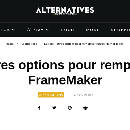
TECH
// PLAY
FOOD
MODE
SHOPPI
Home
Applications
Les meilleures options pour remplacer Adobe FrameMaker
res options pour rem
FrameMaker
APPLICATIONS
·
·
6 MIN READ