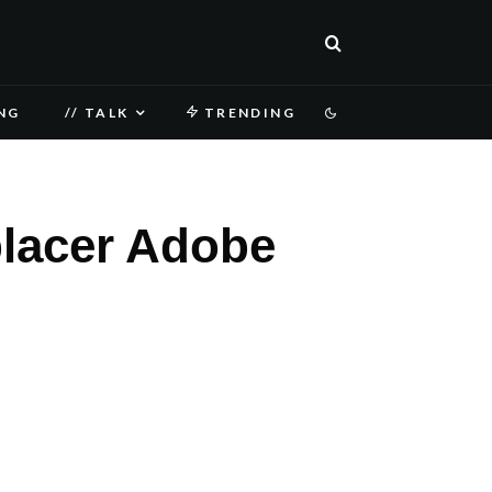
NG
// TALK
TRENDING
placer Adobe