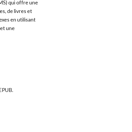
MS) qui offre une
s, de livres et
es en utilisant
met une
 EPUB.