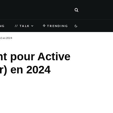
NG
// TALK
TRENDING
r) en 2024
t pour Active
r) en 2024