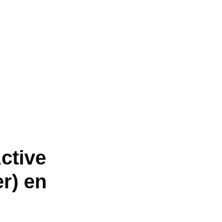
ctive
r) en