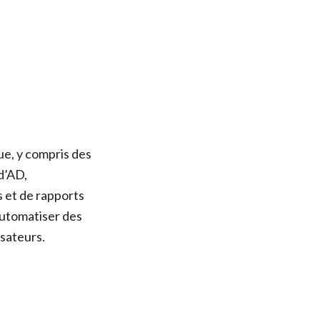
e, y compris des
 d’AD,
 et de rapports
automatiser des
isateurs.