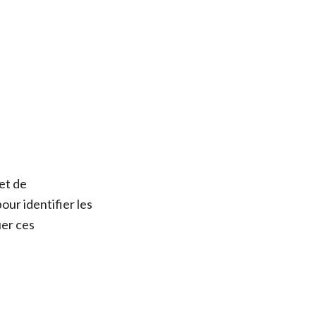
et de
ur identifier les
uer ces