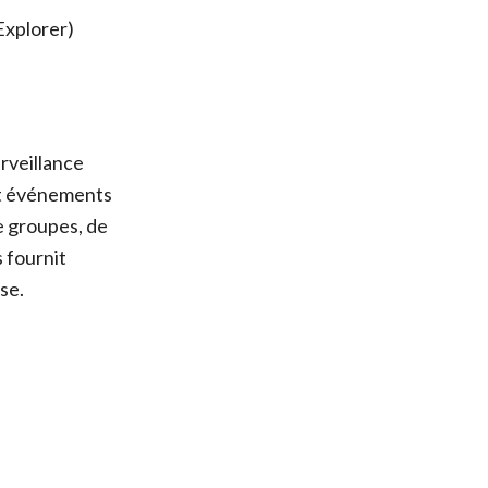
Explorer)
rveillance
et événements
e groupes, de
s fournit
se.