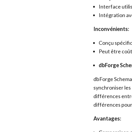
Interface utili
Intégration av
Inconvénients:
Conçu spécif
Peut être coût
dbForge Sche
dbForge Schema C
synchroniser les 
différences entr
différences pour
Avantages: