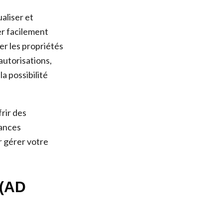
aliser et
er facilement
er les propriétés
 autorisations,
a possibilité
rir des
mances
r gérer votre
 (AD