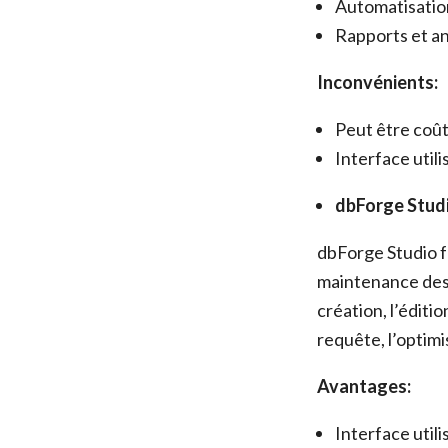
Automatisatio
Rapports et a
Inconvénients:
Peut être coût
Interface util
dbForge Stud
dbForge Studio f
maintenance des 
création, l’éditi
requête, l’optim
Avantages:
Interface utili