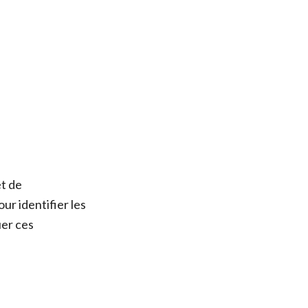
t de
ur identifier les
uer ces