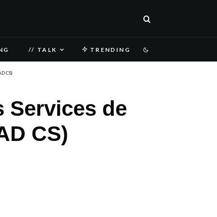
NG
// TALK
TRENDING
AD CS)
 Services de
(AD CS)