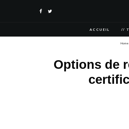
ACCUEIL
// 
Home
Options de 
certif