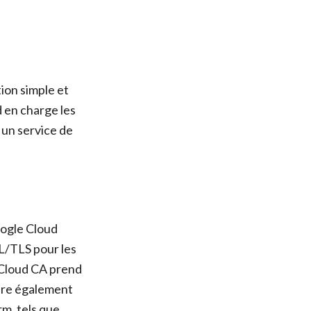
tion simple et
d en charge les
t un service de
oogle Cloud
SL/TLS pour les
 Cloud CA prend
offre également
m, tels que