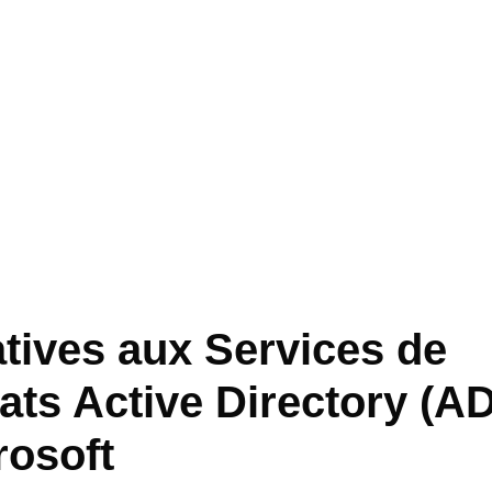
atives aux Services de
cats Active Directory (A
rosoft