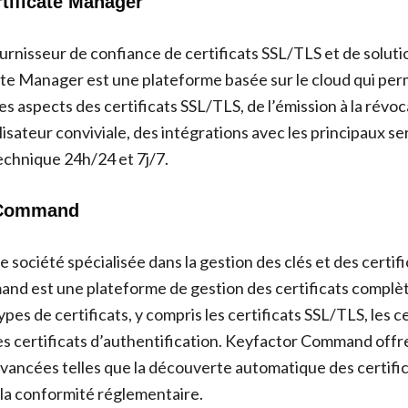
rtificate Manager
urnisseur de confiance de certificats SSL/TLS et de soluti
ate Manager est une plateforme basée sur le cloud qui per
es aspects des certificats SSL/TLS, de l’émission à la révoca
lisateur conviviale, des intégrations avec les principaux se
echnique 24h/24 et 7j/7.
 Command
 société spécialisée dans la gestion des clés et des certifi
d est une plateforme de gestion des certificats complèt
ypes de certificats, y compris les certificats SSL/TLS, les c
les certificats d’authentification. Keyfactor Command offr
avancées telles que la découverte automatique des certifica
 la conformité réglementaire.