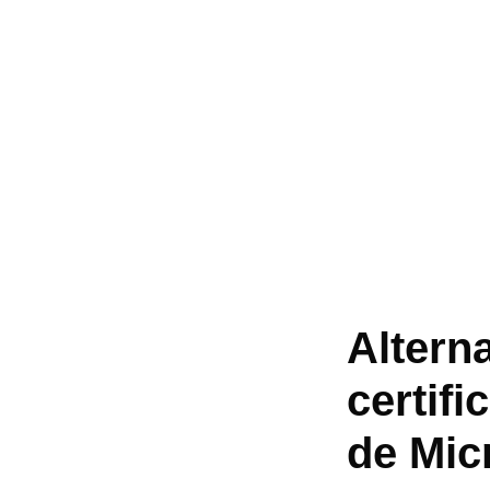
Altern
certifi
de Mic