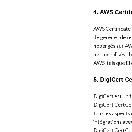
4. AWS Certif
AWS Certificate 
de gérer et de re
hébergés sur AWS
personnalisés. I
AWS, tels que El
5. DigiCert C
DigiCert est un f
DigiCert CertCen
tous les aspects 
intégrations avec
DigiCert CertCen