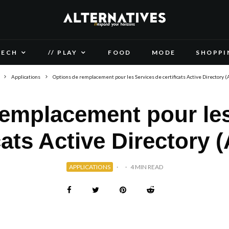
TECH
// PLAY
FOOD
MODE
SHOPPI
Applications
Options de remplacement pour les Services de certificats Active Directory (
remplacement pour les
icats Active Directory 
APPLICATIONS
·
·
4 MIN READ