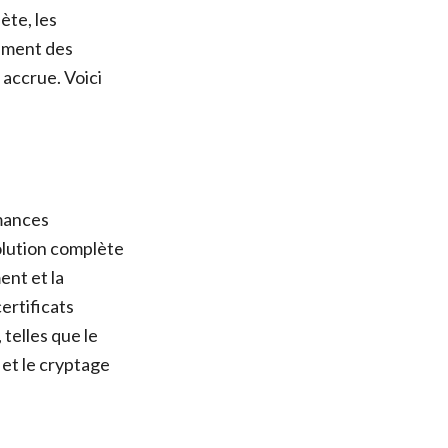
ète, les
lement des
 accrue. Voici
rmances
solution complète
ent et la
ertificats
telles que le
et le cryptage