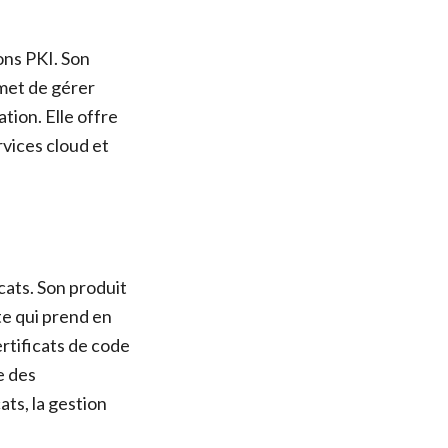
ons PKI. Son
met de gérer
tion. Elle offre
rvices cloud et
cats. Son produit
e qui prend en
ertificats de code
e des
ts, la gestion