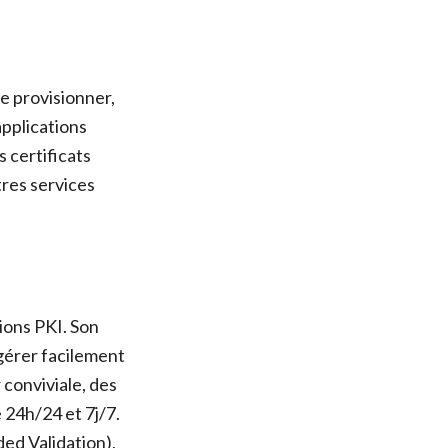
e provisionner,
applications
 certificats
tres services
ions PKI. Son
gérer facilement
 conviviale, des
 24h/24 et 7j/7.
ed Validation),