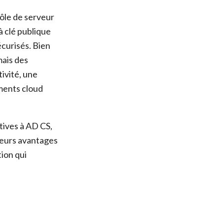
rôle de serveur
à clé publique
écurisés. Bien
mais des
tivité, une
ements cloud
tives à AD CS,
leurs avantages
tion qui