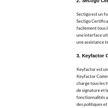
2. Sectigo Ce
Sectigo est un fo
Sectigo Certific
facilement tous l
une interface uti
une assistance t
3. Keyfactor
Keyfactor est une
Keyfactor Comman
charge tous les t
de signature et 
fonctionnalités 
des politiques et