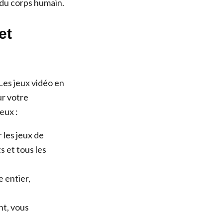
du corps humain.
et
 Les jeux vidéo en
ur votre
eux :
 les jeux de
s et tous les
 entier,
nt, vous
.