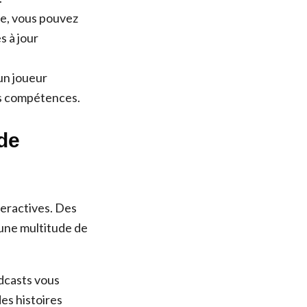
te, vous pouvez
s à jour
un joueur
os compétences.
de
teractives. Des
 une multitude de
dcasts vous
es histoires