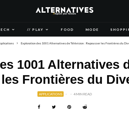
TECH
// PLAY
FOOD
MODE
SHOPPI
pplications
Exploration des 1001 Alternatives de Télévision : Repousser les Frontières du Di
es 1001 Alternatives d
les Frontières du Div
APPLICATIONS
·
·
4 MIN READ