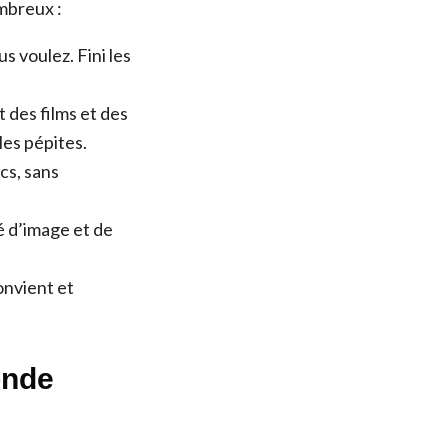
mbreux :
 voulez. Fini les
 des films et des
les pépites.
cs, sans
é d’image et de
onvient et
onde