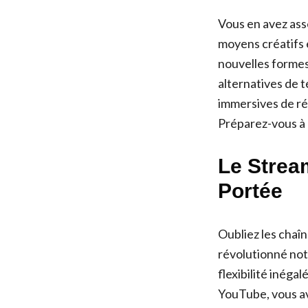
Vous en avez ass
moyens créatifs 
nouvelles formes
alternatives de 
immersives de réa
Préparez-vous à r
Le Strea
Portée
Oubliez les chaîn
révolutionné not
flexibilité inég
YouTube, vous av