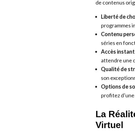
de contenus orig
Liberté de cho
programmes imp
Contenu perso
séries en fonc
Accès instant
attendre une 
Qualité de st
son exceptionn
Options de so
profitez d’une
La Réalit
Virtuel