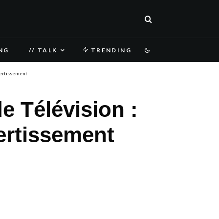
NG
// TALK
TRENDING
vertissement
e Télévision :
ertissement