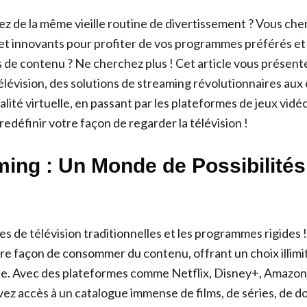
ez de la même vieille routine de divertissement ? Vous ch
et innovants pour profiter de vos programmes préférés et
 de contenu ? Ne cherchez plus ! Cet article vous présen
télévision, des solutions de streaming révolutionnaires au
lité virtuelle, en passant par les plateformes de jeux vidéo
edéfinir votre façon de regarder la télévision !
ming : Un Monde de Possibilités
es de télévision traditionnelles et les programmes rigides 
re façon de consommer du contenu, offrant un choix illimi
alée. Avec des plateformes comme Netflix, Disney+, Amazon
ez accès à un catalogue immense de films, de séries, de 