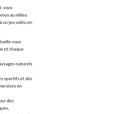
t, vous
vous au milieu
à un jeu vidéo en
rtuelle vous
on et chaque
paysages naturels
s sportifs et des
mersives en
pour des
ques,