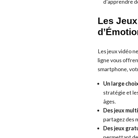
d’apprendre d
Les Jeux
d’Émotio
Les jeux vidéo ne
ligne vous offre
smartphone, votr
Un large choix
stratégie et le
âges.
Des jeux multi
partagez des m
Des jeux gratu
permettant de 