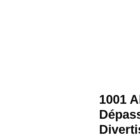
1001 Al
Dépass
Divert