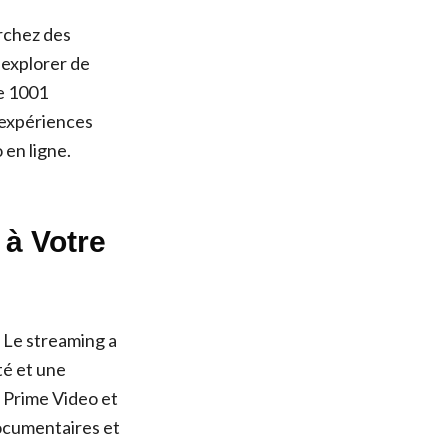
erchez des
 explorer de
te 1001
x expériences
 en ligne.
 à Votre
! Le streaming a
té et une
 Prime Video et
documentaires et